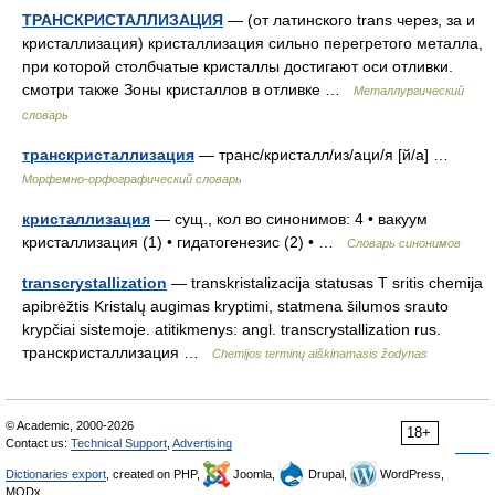
ТРАНСКРИСТАЛЛИЗАЦИЯ
— (от латинского trans через, за и
кристаллизация) кристаллизация сильно перегретого металла,
при которой столбчатые кристаллы достигают оси отливки.
смотри также Зоны кристаллов в отливке …
Металлургический
словарь
транскристаллизация
— транс/кристалл/из/аци/я [й/а] …
Морфемно-орфографический словарь
кристаллизация
— сущ., кол во синонимов: 4 • вакуум
кристаллизация (1) • гидатогенезис (2) • …
Словарь синонимов
transcrystallization
— transkristalizacija statusas T sritis chemija
apibrėžtis Kristalų augimas kryptimi, statmena šilumos srauto
krypčiai sistemoje. atitikmenys: angl. transcrystallization rus.
транскристаллизация …
Chemijos terminų aiškinamasis žodynas
© Academic, 2000-2026
18+
Contact us:
Technical Support
,
Advertising
Dictionaries export
, created on PHP,
Joomla,
Drupal,
WordPress,
MODx.