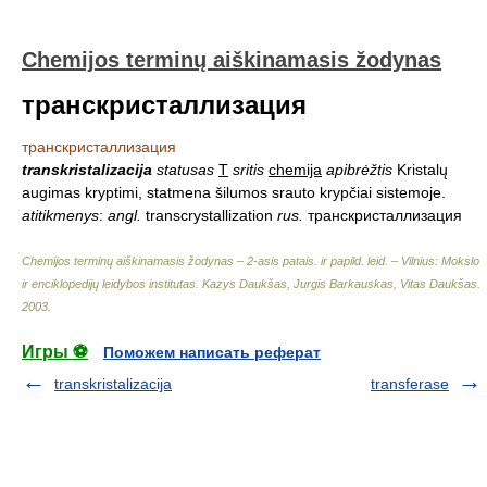
Chemijos terminų aiškinamasis žodynas
транскристаллизация
транскристаллизация
transkristalizacija
statusas
T
sritis
chemija
apibrėžtis
Kristalų
augimas kryptimi, statmena šilumos srauto krypčiai sistemoje.
atitikmenys
:
angl.
transcrystallization
rus.
транскристаллизация
Chemijos terminų aiškinamasis žodynas – 2-asis patais. ir papild. leid. – Vilnius: Mokslo
ir enciklopedijų leidybos institutas
.
Kazys Daukšas, Jurgis Barkauskas, Vitas Daukšas
.
2003
.
Игры ⚽
Поможем написать реферат
transkristalizacija
transferase